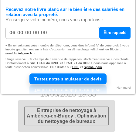
Recevez notre livre blanc sur le bien être des salariés en
Nettoyage après sinistre à Saint-
relation avec la propreté.
Vulbas : Retour d'expérience client
Renseignez votre numéro, nous vous rappelons :
Être rappelé
30/06/2026 14:12
« En renseignant votre numéro de téléphone, vous êtes informé(e) de votre droit à vous
inscrire gratuitement sur la liste d'opposition au démarchage téléphonique Bloctel :
www.bloctel.gouv.fr
. »
Zoom sur le nettoyage de bureaux -
Usage réservé : Ce champs de demande de rappel est strictement réservé à nos clients.
Conformément à l'
Art. L34-5 du CPCE
et à l'
Art. 21 du RGPD
, nous nous opposons à
Propreté et hygiène autour de
toute prospection commerciale. Plus d'infos sur
CNIL
et
Signal-Spam
.
Montalieu-Vercieu
Testez notre simulateur de devis
Non merci
16/06/2026 19:35
Entreprise de nettoyage à
Ambérieu-en-Bugey : Optimisation
du nettoyage de bureaux