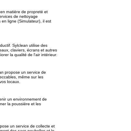
 en matière de propreté et
ervices de nettoyage
 en ligne (
Simulateur
), il est
uctif. Sylclean utilise des
ux, claviers, écrans et autres
er la qualité de l'air intérieur.
ean propose un service de
mpeccables, même sur les
vos locaux.
tenir un environnement de
iner la poussière et les
pose un service de collecte et
ment des sacs poubelles et le