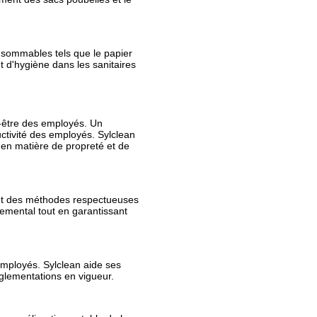
nsommables tels que le papier
t d'hygiène dans les sanitaires
en-être des employés. Un
uctivité des employés. Sylclean
 en matière de propreté et de
s et des méthodes respectueuses
nemental tout en garantissant
 employés. Sylclean aide ses
églementations en vigueur.