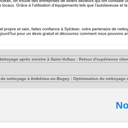
Sylclean, on trouve des entreprises de divers secteurs qui ont constaté 
s locaux. Grâce à l'utilisation d'équipements tels que l'autolaveuse et 
l propre et sain, faites confiance à Sylclean, votre partenaire de nett
jourd'hui pour un devis gratuit et découvrez comment nous pouvons amé
Nettoyage après sinistre à Saint-Vulbas : Retour d'expérience clien
e de nettoyage à Ambérieu-en-Bugey : Optimisation du nettoyage 
No
Type de