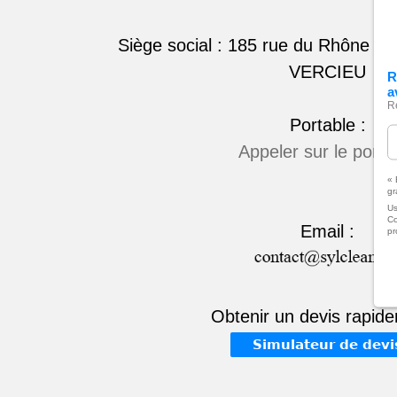
Siège social : 185 rue du Rhône
VERCIEU
R
a
R
Portable :
Appeler sur le porta
« 
gr
Us
Co
Email :
pr
Obtenir un devis rapide
Simulateur de devi