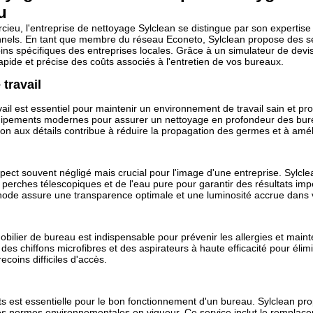
u
cieu, l'entreprise de nettoyage Sylclean se distingue par son expertise
nnels. En tant que membre du réseau Econeto, Sylclean propose des s
ns spécifiques des entreprises locales. Grâce à un simulateur de devis
rapide et précise des coûts associés à l'entretien de vos bureaux.
travail
il est essentiel pour maintenir un environnement de travail sain et prod
uipements modernes pour assurer un nettoyage en profondeur des burea
ion aux détails contribue à réduire la propagation des germes et à amélior
spect souvent négligé mais crucial pour l'image d'une entreprise. Sylcl
es perches télescopiques et de l'eau pure pour garantir des résultats i
hode assure une transparence optimale et une luminosité accrue dans 
bilier de bureau est indispensable pour prévenir les allergies et main
e des chiffons microfibres et des aspirateurs à haute efficacité pour élim
ecoins difficiles d'accès.
s est essentielle pour le bon fonctionnement d'un bureau. Sylclean pro
les normes environnementales en vigueur. Ce service inclut le remplace