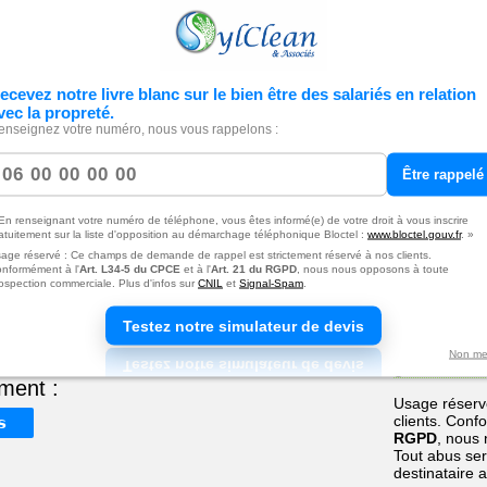
demande
 38390 MONTALIEU-
Votre
message
ecevez notre livre blanc sur le bien être des salariés en relation
vec la propreté.
*
enseignez votre numéro, nous vous rappelons :
Être rappelé
ble
En renseignant votre numéro de téléphone, vous êtes informé(e) de votre droit à vous inscrire
atuitement sur la liste d'opposition au démarchage téléphonique Bloctel :
www.bloctel.gouv.fr
. »
age réservé : Ce champs de demande de rappel est strictement réservé à nos clients.
nformément à l'
Art. L34-5 du CPCE
et à l'
Art. 21 du RGPD
, nous nous opposons à toute
ospection commerciale. Plus d'infos sur
CNIL
et
Signal-Spam
.
J'autor
(Econeto) 
Testez notre simulateur de devis
transmises 
Non me
gestion de
ment :
Usage réservé
clients. Conf
s
RGPD
, nous
Tout abus ser
destinataire 