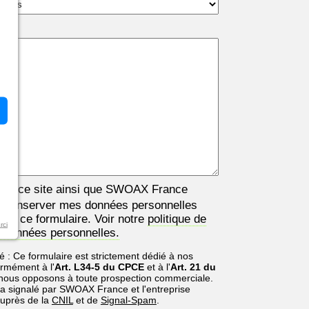
ise ce site ainsi que
SWOAX France
à conserver mes données personnelles
via ce formulaire. Voir notre
politique de
rci
s données personnelles.
 : Ce formulaire est strictement dédié à nos
ormément à l'
Art. L34-5 du CPCE
et à l'
Art. 21 du
 nous opposons à toute prospection commerciale.
a signalé par SWOAX France et l'entreprise
auprès de la
CNIL
et de
Signal-Spam
.