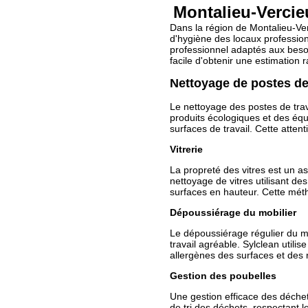
Montalieu-Vercie
Dans la région de Montalieu-Ver
d'hygiène des locaux professio
professionnel adaptés aux besoi
facile d'obtenir une estimation 
Nettoyage de postes de 
Le nettoyage des postes de trava
produits écologiques et des éq
surfaces de travail. Cette attent
Vitrerie
La propreté des vitres est un a
nettoyage de vitres utilisant d
surfaces en hauteur. Cette mét
Dépoussiérage du mobilier
Le dépoussiérage régulier du mo
travail agréable. Sylclean utilis
allergènes des surfaces et des r
Gestion des poubelles
Une gestion efficace des déchet
de tri des déchets, respectant 