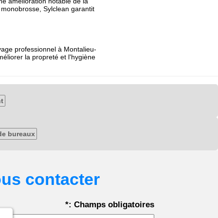
une amélioration notable de la
la monobrosse, Sylclean garantit
oyage professionnel à Montalieu-
liorer la propreté et l'hygiène
t
de bureaux
us contacter
*: Champs obligatoires