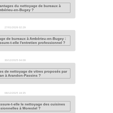
vantages du nettoyage de bureaux à
mbérieu-en-Bugey ?
27/01/2026 02:29
yage de bureaux à Ambérieu-en-Bugey :
ure-t-elle l'entretien professionnel ?
30/12/2025 04:09
ces de nettoyage de vitres proposés par
ean à Arandon-Passins ?
08/12/2025 18:35
sure-t-elle le nettoyage des cuisines
ssionnelles à Morestel ?