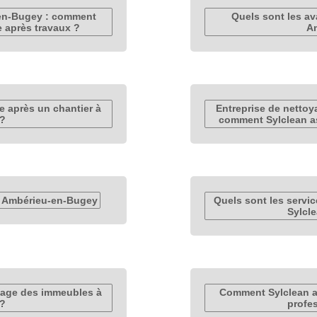
-en-Bugey : comment
Quels sont les a
e après travaux ?
A
e après un chantier à
Entreprise de netto
 ?
comment Sylclean ass
à Ambérieu-en-Bugey
Quels sont les servi
Sylcl
oyage des immeubles à
Comment Sylclean as
 ?
profe