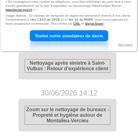
« En renseignant votre numéro de téléphone, vous êtes informé(e) de votre droit à vous
inscrire gratuitement sur la liste d'opposition au démarchage téléphonique Bloctel :
www.bloctel.gouv.fr
. »
5 erreurs courantes à éviter pour
un nettoyage après chantier dans
Usage réservé : Ce champs de demande de rappel est strictement réservé à nos clients.
Conformément à l'
Art. L34-5 du CPCE
et à l'
Art. 21 du RGPD
, nous nous opposons à
le secteur de Lagnieu
toute prospection commerciale. Plus d'infos sur
CNIL
et
Signal-Spam
.
Testez notre simulateur de devis
14/07/2026 13:56
Non merci
Nettoyage après sinistre à Saint-
Vulbas : Retour d'expérience client
30/06/2026 14:12
Zoom sur le nettoyage de bureaux -
Propreté et hygiène autour de
Montalieu-Vercieu